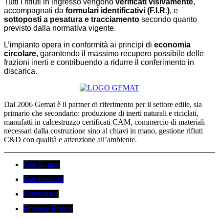
Tutti i rifiuti in ingresso vengono
verificati visivamente
,
accompagnati da
formulari identificativi (F.I.R.)
, e
sottoposti a pesatura e tracciamento
secondo quanto
previsto dalla normativa vigente.
L’impianto opera in conformità ai principi di
economia
circolare
, garantendo il massimo recupero possibile delle
frazioni inerti e contribuendo a ridurre il conferimento in
discarica.
Dal 2006 Gemat è il partner di riferimento per il settore edile, sia
primario che secondario: produzione di inerti naturali e riciclati,
manufatti in calcestruzzo certificati CAM, commercio di materiali
necessari dalla costruzione sino al chiavi in mano, gestione rifiuti
C&D con qualità e attenzione all’ambiente.
Chi Siamo
Commercio
Contattaci
Privacy Policy