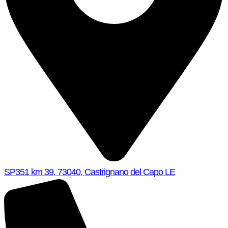
SP351 km 39, 73040, Castrignano del Capo LE