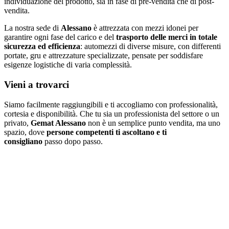
individuazione del prodotto, sia in fase di pre-vendita che di post-
vendita.
La nostra sede di
Alessano
è attrezzata con mezzi idonei per
garantire ogni fase del carico e del
trasporto delle merci in totale
sicurezza ed efficienza
: automezzi di diverse misure, con differenti
portate, gru e attrezzature specializzate, pensate per soddisfare
esigenze logistiche di varia complessità.
Vieni a trovarci
Siamo facilmente raggiungibili e ti accogliamo con professionalità,
cortesia e disponibilità. Che tu sia un professionista del settore o un
privato,
Gemat Alessano
non è un semplice punto vendita, ma uno
spazio, dove
persone competenti ti ascoltano e ti
consigliano
passo dopo passo.