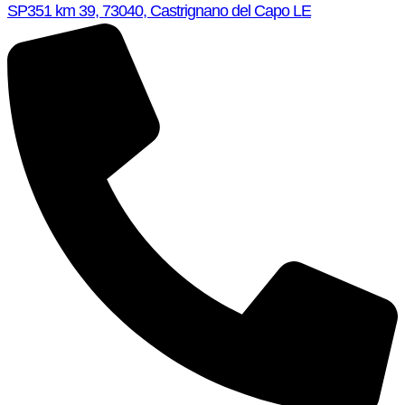
SP351 km 39, 73040, Castrignano del Capo LE