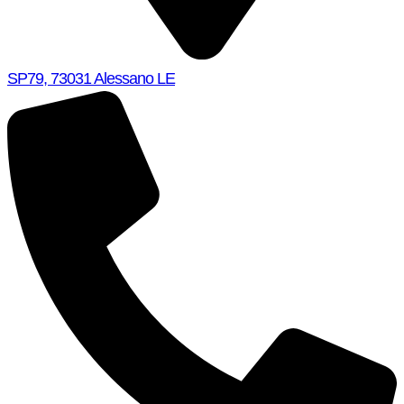
SP79, 73031 Alessano LE