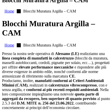
Blocchi Muratura Argilla – CAM
Home
Blocchi Muratura Argilla – CAM
Blocchi Muratura Argilla –
CAM
Home
Blocchi Muratura Argilla – CAM
Presso la nostra sede operativa di
Alessano (LE)
realizziamo una
linea completa di manufatti in calcestruzzo
(blocchi da muratura,
masselli autobloccanti, cordoli, pignatte per solaio, ecc…), progettati
per offrire
elevate performance meccaniche
e rispondere alle più
diverse esigenze in ambito edile, nonché conformi alle norme
armonizzate di riferimento sulla marcatura
CE
.
Produciamo, inoltre,
manufatti conformi ai Criteri Ambientali
Minimi (CAM)
, realizzati in
calcestruzzo vibrocompresso
, con e
senza argilla, e
conformi ai più recenti requisiti ambientali
. Nella
loro composizione impieghiamo una notevole
quota parte di
aggregati da recupero, ben superiore di quanto previsto
al punto
2.5.3 del
D.M. MITE n. 256 del 23.06.2022
, contribuendo
concretamente ai principi dell’economia circolare.