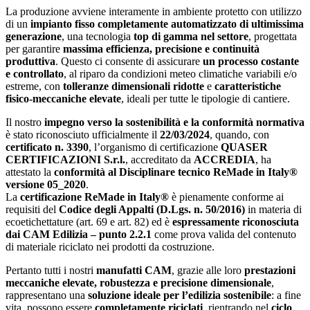
La produzione avviene interamente in ambiente protetto con utilizzo
di un
impianto fisso completamente automatizzato di ultimissima
generazione
, una tecnologia
top di gamma nel settore
, progettata
per garantire
massima efficienza, precisione e continuità
produttiva
. Questo ci consente di assicurare
un processo costante
e controllato
, al riparo da condizioni meteo climatiche variabili e/o
estreme, con
tolleranze dimensionali ridotte
e
caratteristiche
fisico-meccaniche elevate
, ideali per tutte le tipologie di cantiere.
Il nostro
impegno verso la sostenibilità e la conformità normativa
è stato riconosciuto ufficialmente il
22/03/2024
, quando, con
certificato n. 3390
, l’organismo di certificazione
QUASER
CERTIFICAZIONI S.r.l.
, accreditato da
ACCREDIA
, ha
attestato la
conformità al Disciplinare tecnico ReMade in Italy®
versione 05_2020
.
La
certificazione ReMade in Italy®
è pienamente conforme ai
requisiti del
Codice degli Appalti (D.Lgs. n. 50/2016)
in materia di
ecoetichettature (art. 69 e art. 82) ed è
espressamente riconosciuta
dai CAM Edilizia – punto 2.2.1
come prova valida del contenuto
di materiale riciclato nei prodotti da costruzione.
Pertanto tutti i nostri
manufatti CAM
, grazie alle loro
prestazioni
meccaniche elevate, robustezza e precisione dimensionale
,
rappresentano una
soluzione ideale per l’edilizia sostenibile
: a fine
vita, possono essere
completamente riciclati
, rientrando nel
ciclo