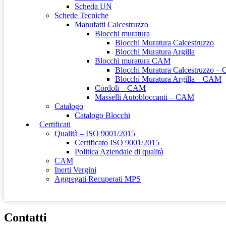
Scheda UN
Schede Tecniche
Manufatti Calcestruzzo
Blocchi muratura
Blocchi Muratura Calcestruzzo
Blocchi Muratura Argilla
Blocchi muratura CAM
Blocchi Muratura Calcestruzzo 
Blocchi Muratura Argilla – CAM
Cordoli – CAM
Masselli Autobloccanti – CAM
Catalogo
Catalogo Blocchi
Certificati
Qualità – ISO 9001/2015
Certificato ISO 9001/2015
Politica Aziendale di qualità
CAM
Inerti Vergini
Aggregati Recuperati MPS
Contatti
Contatti