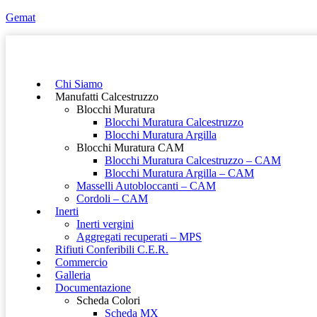
Gemat
Chi Siamo
Manufatti Calcestruzzo
Blocchi Muratura
Blocchi Muratura Calcestruzzo
Blocchi Muratura Argilla
Blocchi Muratura CAM
Blocchi Muratura Calcestruzzo – CAM
Blocchi Muratura Argilla – CAM
Masselli Autobloccanti – CAM
Cordoli – CAM
Inerti
Inerti vergini
Aggregati recuperati – MPS
Rifiuti Conferibili C.E.R.
Commercio
Galleria
Documentazione
Scheda Colori
Scheda MX